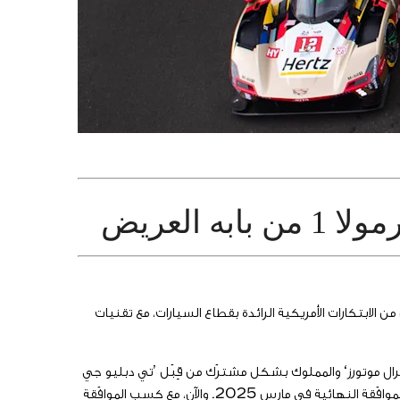
 العريض
د من قرن من الابتكارات الأمريكية الرائدة بقطاع السيارات، مع تقنيات
الطلبات بدأت العام 2023. فقد عمل ’فريق كاديلاك فورمولا 1‘، مدعوماً بواسطة ’جنرال موتورز‘ والمملوك بشكل مشترَك من قِبَل ’تي دبليو جي
موتورسبورتس‘، بطريقة منهجية لتلبية المتطلّبات الموضوعة بواسطة ’الاتحاد الدولي للسيارات‘ وإدارة ’الفورمولا 1‘، ليتم الحصول على الموافَقة النهائية في مارس 2025. والآن، مع كسب الموافَقة