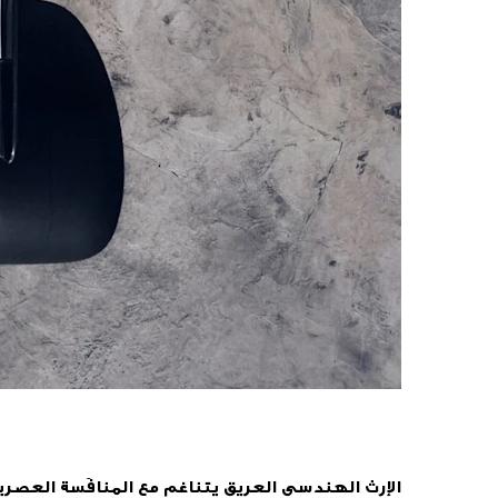
الإرث الهندسي العريق يتناغم مع المنافَسة العصري