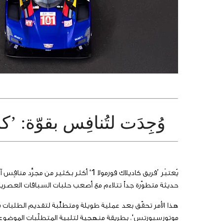
وُجِدَت لتُنافِس بقوّة: ’كاديلا
يُعتبَر ’فريق كاديلاك فورمولا 1‘ أكثر
حديثة متطوّرة جداً تتلاءم مع أصعب حلبات السباقات العصرية