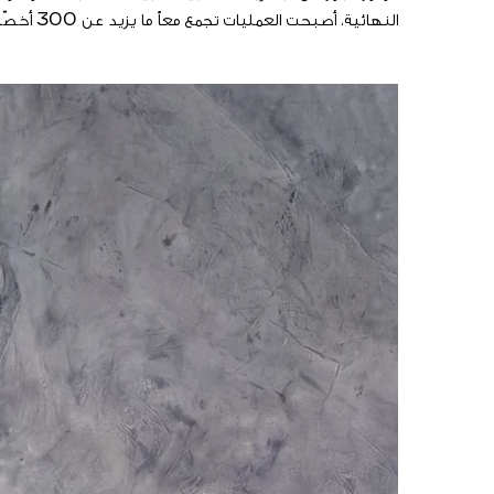
النهائية، أصبحت العمليات تجمع معاً ما يزيد عن 300 أخصّائي يعملون ضمن مَرافِق متعدّدة في كل من إنديانابوليس وتشارلوت ووارن بالولايات المتحدة الأمريكية، وسيلفرستون في إنكلترا.