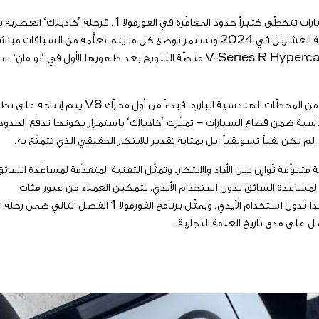
Series، والتي هي مجموعة طرازات احتفلت بذكراها السنوية العشرين في 2024 وتستمر بوضع ك
لتي أصبحت اليوم قياسية ضمن قطاع السيارات – تميّزت ’كاديلاك‘ باستمرار بكونها تدفع 
 لم يكن لقباً تسويقياً، بل بمثابة تقدير للابتكار الحقيقي الذي تتمتّع به.
ّعة تُوازِن بين الأداء والابتكار. وتمثّل التقنية المتقدّمة لمساعَدة السائق
لمساعَدة السائق بدون استخدام الأيدي، بتمكين العملاء من عبور مئات
ملايين الأميال على الطرقات في الولايات المتحدة الأمريكية و
ل على مدى تاريخ العلامة التجارية.