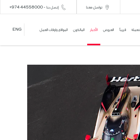
تواصل معنا
إتصل بنا - 44558000 974+
ENG
تعملة
قريباً
العروض
الأخبار
المالكون
المواقع واوقات العمل