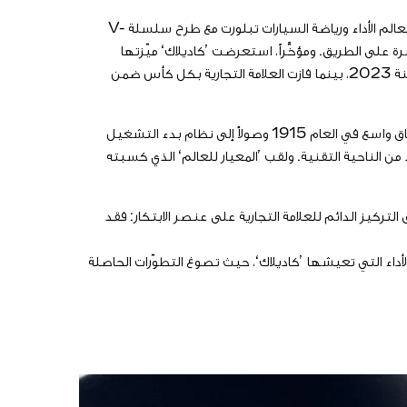
تتمتّع ’كاديلاك‘ بمؤهّلات وخبرات واسعة في مجال رياضة السيارات تتخطّى كثيراً حدود المغامَرة في الفورمولا 1. فرحلة ’كاديلاك‘ العصرية بعالم الأداء ورياضة السيارات تبلورت مع طرح سلسلة V-
ل ما يتم تعلُّمه من السباقات مباشرة على الطريق. ومؤخَّراً، استعرضت ’كاديلاك‘ ميّزتها
التنافسية في سباقات التحمّل العصرية. فقد اعتلت سيارة V-Series.R Hypercar منصّة التتويج بعد ظهورها الأول في ’لو مان‘ سنة 2023، بينما فازت العلامة التجارية بكل كأس ضمن
هذا النجاح المبهر في رياضة السيارات يرتكز على 120 سنة من المحطّات الهندسية البارزة. فبدءً من أول محرّك V8 يتم إنتاجه على نطاق واسع في العام 1915 وصولاً إلى نظام بدء التشغيل
الحدود من الناحية التقنية. ولقب ’المعيار للعالم‘ الذي كسبته
 التركيز الدائم للعلامة التجارية على عنصر الابتكار: فقد
كندا بدون استخدام الأيدي. ويمثّل برنامج الفورمولا 1 الفصل التالي ضمن رحلة الأداء التي تعيشها ’كاديلاك‘، حيث تصوغ التطوّرات الحاصلة