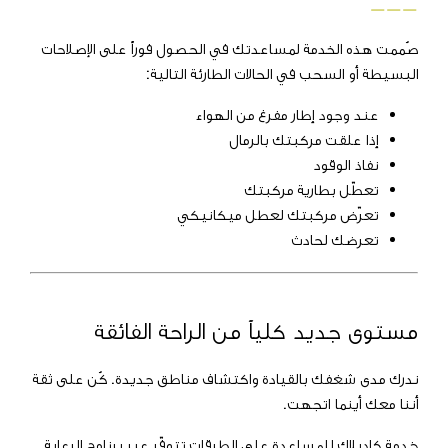
___
صُممت هذه الخدمة لمساعدتك في الحصول فوراً على الإصلاحات
البسيطة أو السحب في الحالات الطارئة التالية:
عند وجود إطار مفرغ من الهواء
إذا علقت مركبتك بالرمال
نفاذ الوقود
تعطّل بطارية مركبتك
تعرّض مركبتك لعطل ميكانيكي
تعرضك لحادث
مستوى جديد كلياً من الراحة الفائقة
ندرك مدى شغفك بالقيادة واكتشاف مناطق جديدة. كُن على ثقة
أننا معك أينما اتجهت.
خدمة كاديلاك للمساعدة على الطرقات تتوفّر عبر برنامج الرعاية