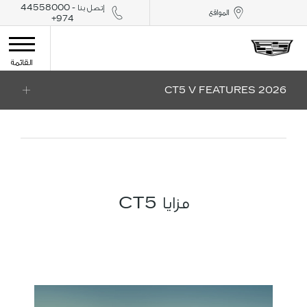
إتصل بنا - 44558000
المواقع
974+
القائمة
2026 CT5 V FEATURES
مزايا CT5