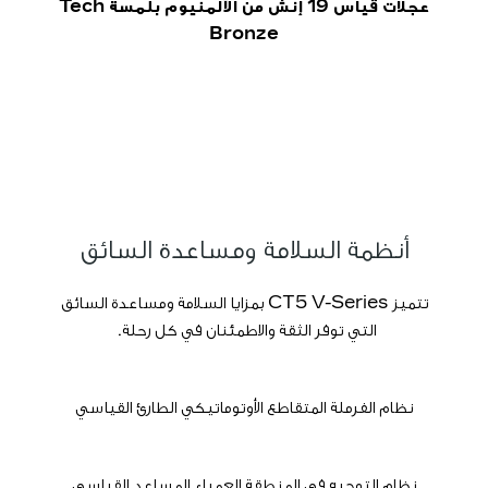
عجلات قياس 19 إنش من الألمنيوم بلمسة Tech
Bronze
أنظمة السلامة ومساعدة السائق​
​تتميز CT5 V-Series بمزايا السلامة ومساعدة السائق
التي توفر الثقة والاطمئنان في كل رحلة.
​نظام الفرملة المتقاطع الأوتوماتيكي الطارئ القياسي
​نظام التوجيه في المنطقة العمياء المساعد القياسي