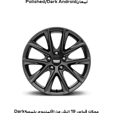
لمعانPolished/Dark Android
عجلات قياس 19 إنش من الألمنيوم بلمسةDark