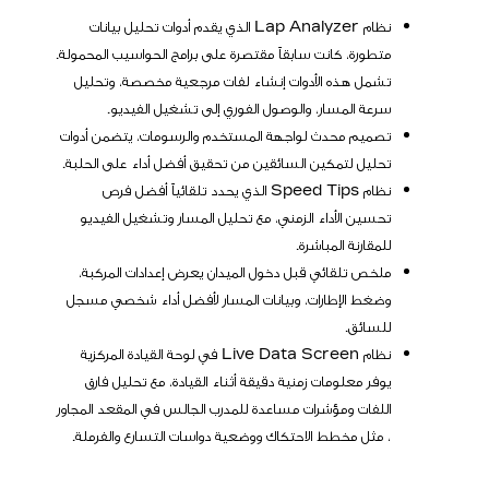
نظام Lap Analyzer الذي يقدم أدوات تحليل بيانات
متطورة، كانت سابقاً مقتصرة على برامج الحواسيب المحمولة.
تشمل هذه الأدوات إنشاء لفات مرجعية مخصصة، وتحليل
سرعة المسار، والوصول الفوري إلى تشغيل الفيديو.
تصميم محدث لواجهة المستخدم والرسومات، يتضمن أدوات
تحليل لتمكين السائقين من تحقيق أفضل أداء على الحلبة.
نظام Speed Tips الذي يحدد تلقائياً أفضل فرص
تحسين الأداء الزمني، مع تحليل المسار وتشغيل الفيديو
للمقارنة المباشرة.
ملخص تلقائي قبل دخول الميدان يعرض إعدادات المركبة،
وضغط الإطارات، وبيانات المسار لأفضل أداء شخصي مسجل
للسائق.
نظام Live Data Screen في لوحة القيادة المركزية
يوفر معلومات زمنية دقيقة أثناء القيادة، مع تحليل فارق
اللفات ومؤشرات مساعدة للمدرب الجالس في المقعد المجاور
، مثل مخطط الاحتكاك ووضعية دواسات التسارع والفرملة.